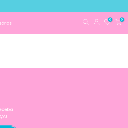
0
0
órios
receba
ÇA!