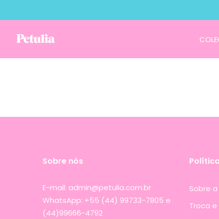
COLE
Sobre nós
Polític
E-mail: admin@petulia.com.br
Sobre a 
WhatsApp: +55 (44) 99733-7805 e
Troca e
(44)99666-4792