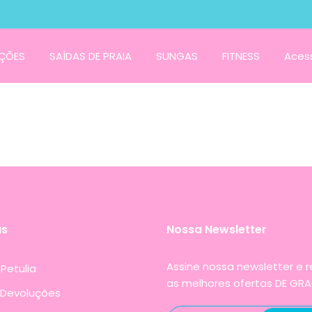
ÇÕES
SAÍDAS DE PRAIA
SUNGAS
FITNESS
Acess
as
Nossa Newsletter
Assine nossa newsletter e 
Petulia
as melhores ofertas DE GRA
 Devoluções