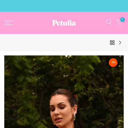
0
-30%