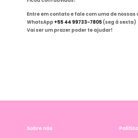
Ficou com dúvidas?
Entre em contato e fale com uma de nossas 
WhatsApp
+55 44 99733-7805
(seg á sexta)
Vai ser um prazer poder te ajudar!
Sobre nós
Polític