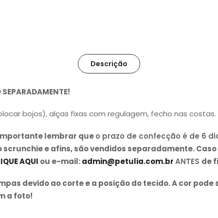
Descrição
DO SEPARADAMENTE!
olocar bojos), alças fixas com regulagem, fecho nas costas. 
é importante lembrar que
o prazo de confecção é de 6 di
o scrunchie e afins, são vendidos separadamente. Caso
IQUE AQUI
ou e-mail:
admin@petulia.com.br
ANTES
de f
as devido ao corte e a posição do tecido. A cor pode 
 a foto!