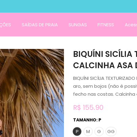
ÇÕES
SAÍDAS DE PRAIA
SUNGAS
FITNESS
Acess
BIQUÍNI SICÍLI
CALCINHA ASA 
BIQUÍNI SICÍLIA TEXTURIZAD
aro, sem bojos (não é possi
fecho nas costas. Calcinha 
R$ 155.90
TAMANHO:
P
P
M
G
GG