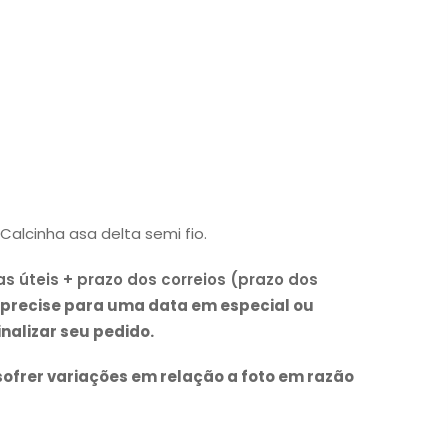
Calcinha asa delta semi fio.
as úteis + prazo dos correios (prazo dos
 precise para uma data em especial ou
inalizar seu pedido.
sofrer variações em relação a foto em razão