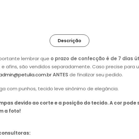
Descrição
mportante lembrar que
o prazo de confecção é de 7 dias út
e e afins, são vendidos separadamente. Caso precise para
admin@petulia.com.br
ANTES
de finalizar seu pedido.
a com punhos, tecido leve sinônimo de elegância.
as devido ao corte e a posição do tecido. A cor pode 
 a foto!
consultoras: