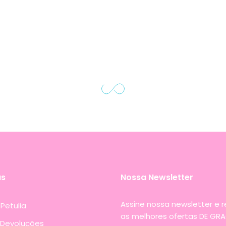
as
Nossa Newsletter
Assine nossa newsletter e 
Petulia
as melhores ofertas DE GRA
 Devoluções