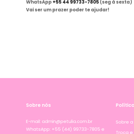
WhatsApp
+55 44 99733-7805
(seg á sexta)
Vai ser um prazer poder te ajudar!
Sobre nós
Polític
E-mail: admin@petulia.com.br
Sobre a 
WhatsApp: +55 (44) 99733-7805 e
Troca e