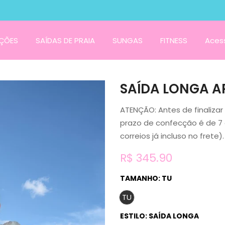
ÇÕES
SAÍDAS DE PRAIA
SUNGAS
FITNESS
Acess
SAÍDA LONGA A
ATENÇÃO: Antes de finaliza
prazo de confecção é de 7 d
correios já incluso no frete)
R$ 345.90
TAMANHO:
TU
TU
ESTILO:
SAÍDA LONGA